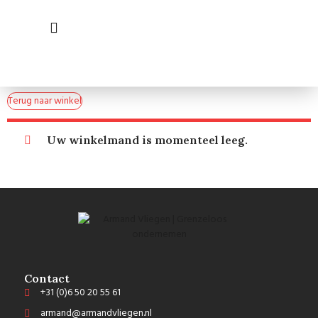
ONE TWO GO
Terug naar winkel
Uw winkelmand is momenteel leeg.
Contact
+31 (0)6 50 20 55 61
armand@armandvliegen.nl