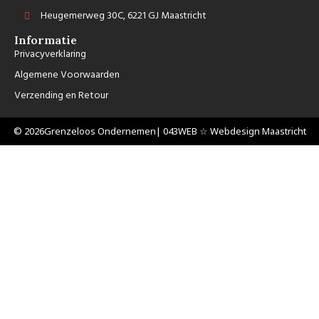
Heugemerweg 30C, 6221 GJ Maastricht
Informatie
Privacyverklaring
Algemene Voorwaarden
Verzending en Retour
© 2026
Grenzeloos Ondernemen
| 043WEB ☆ Webdesign Maastricht